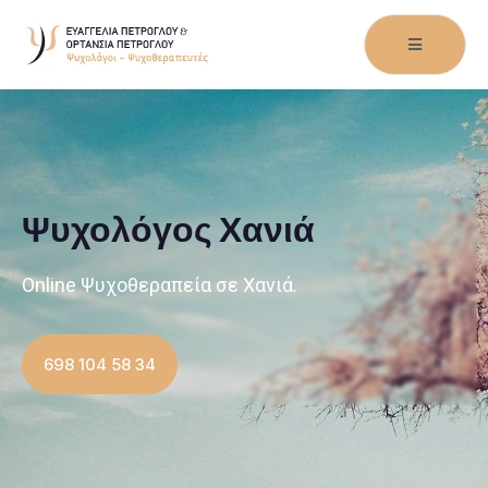
Ψυχολόγος Χανιά
Οnline Ψυχοθεραπεία σε Χανιά.
698 104 58 34