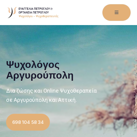
Ψυχολόγος
Αργυρούπολη
Δια ζώσης και Οnline Ψυχοθεραπεία
σε Αργυρούπολη και Αττική.
698 104 58 34